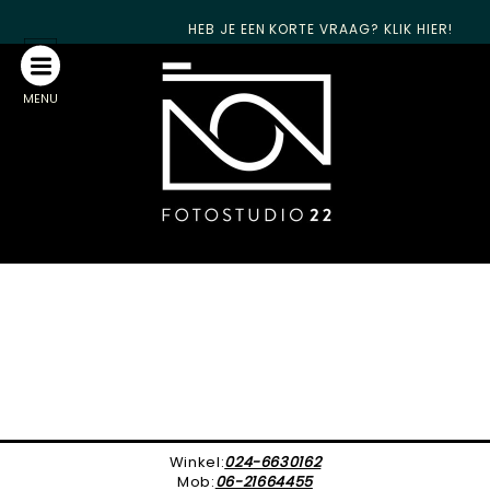
HEB JE EEN KORTE VRAAG? KLIK HIER!
MENU
Winkel:
024-6630162
Mob:
06-21664455