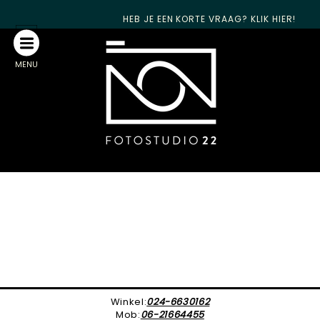
HEB JE EEN KORTE VRAAG? KLIK HIER!
MENU
Winkel:
024-6630162
Mob:
06-21664455