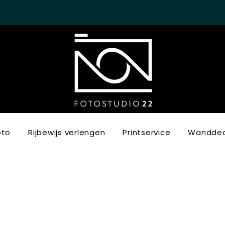
oto
Rijbewijs verlengen
Printservice
Wanddec