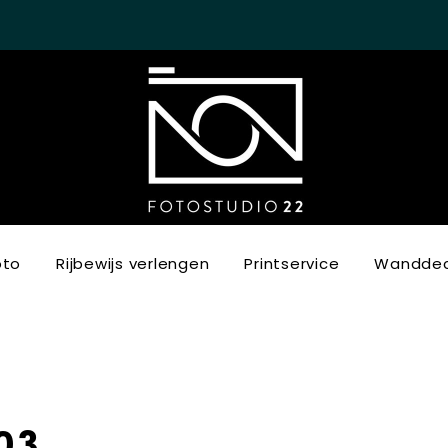
oto
Rijbewijs verlengen
Printservice
Wanddec
03