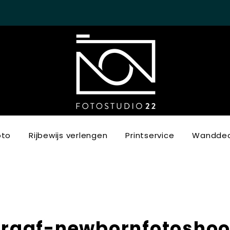
oto
Rijbewijs verlengen
Printservice
Wanddec
raaf-newbornfotoshoo