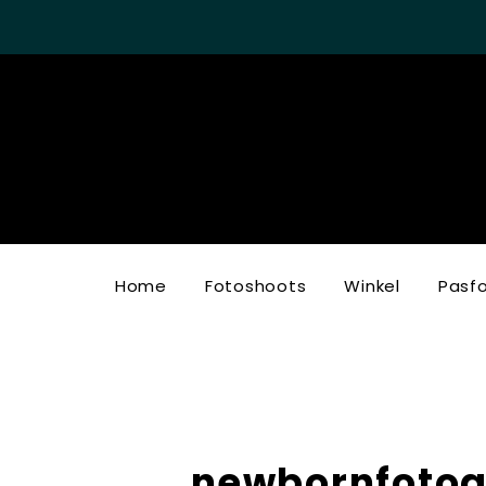
Home
Fotoshoots
Winkel
Pasf
newbornfotog