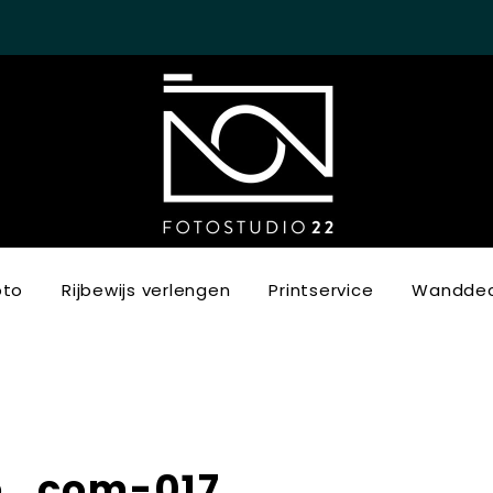
oto
Rijbewijs verlengen
Printservice
Wanddec
e_com-017