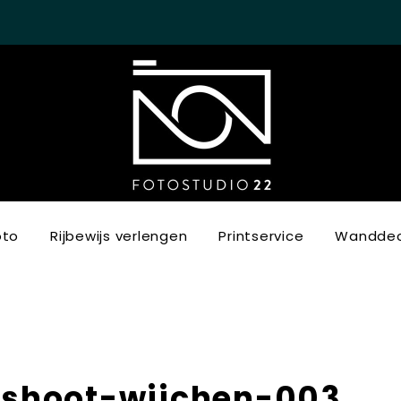
oto
Rijbewijs verlengen
Printservice
Wanddec
shoot-wijchen-003