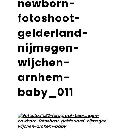
newborn-
fotoshoot-
gelderland-
nijmegen-
wijchen-
arnhem-
baby_011