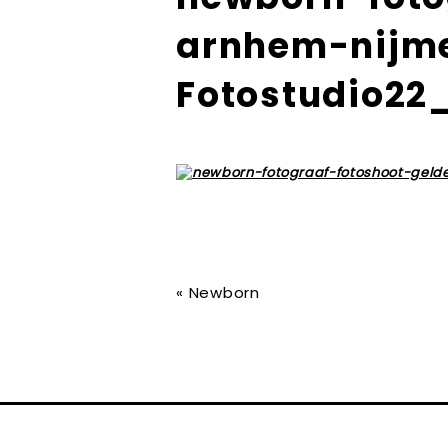
arnhem-nijm
Fotostudio22
«
Newborn