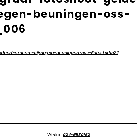
egen-beuningen-oss-
_006
Winkel:
024-6630162