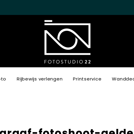
oto
Rijbewijs verlengen
Printservice
Wanddec
graaf-fotoshoot-gelde