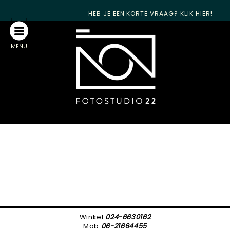
HEB JE EEN KORTE VRAAG? KLIK HIER!
MENU
Winkel:
024-6630162
Mob:
06-21664455