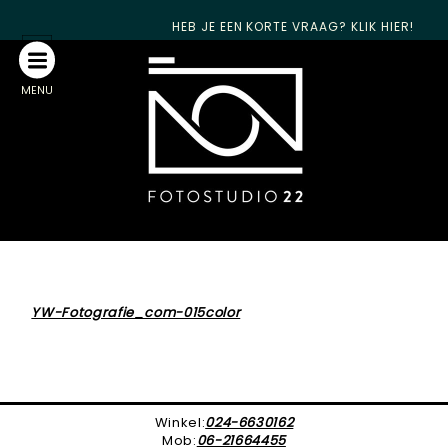
HEB JE EEN KORTE VRAAG? KLIK HIER!
MENU
YW-Fotografie_com-015color
Winkel:
024-6630162
Mob:
06-21664455