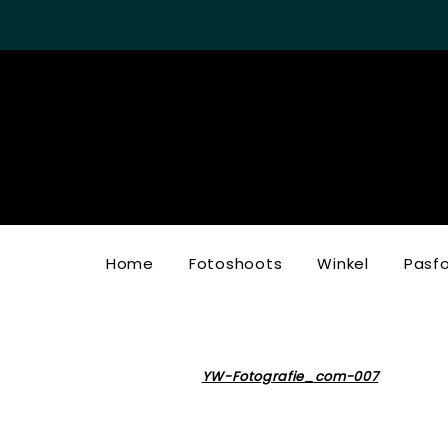
Home
Fotoshoots
Winkel
Pasf
YW-Fotografie_com-007