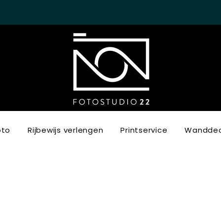
oto
Rijbewijs verlengen
Printservice
Wanddec