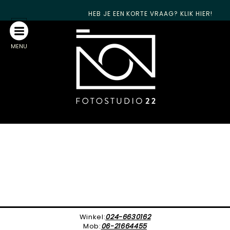
HEB JE EEN KORTE VRAAG? KLIK HIER!
MENU
Winkel:
024-6630162
Mob:
06-21664455