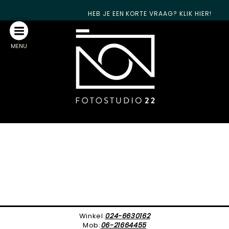
HEB JE EEN KORTE VRAAG? KLIK HIER!
MENU
Winkel:
024-6630162
Mob:
06-21664455