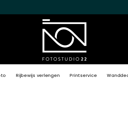
oto
Rijbewijs verlengen
Printservice
Wanddec