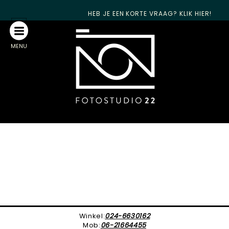
HEB JE EEN KORTE VRAAG? KLIK HIER!
MENU
Winkel:
024-6630162
Mob:
06-21664455