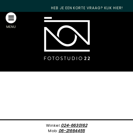
HEB JE EEN KORTE VRAAG? KLIK HIER!
MENU
Winkel:
024-6630162
Mob:
06-21664455