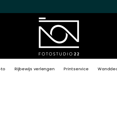
oto
Rijbewijs verlengen
Printservice
Wanddec