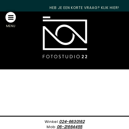
HEB JE EEN KORTE VRAAG? KLIK HIER!
MENU
Winkel:
024-6630162
Mob:
06-21664455