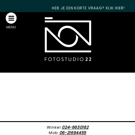
HEB JE EEN KORTE VRAAG? KLIK HIER!
MENU
Winkel:
024-6630162
Mob:
06-21664455