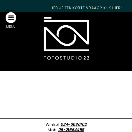
HEB JE EEN KORTE VRAAG? KLIK HIER!
MENU
Winkel:
024-6630162
Mob:
06-21664455