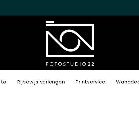
oto
Rijbewijs verlengen
Printservice
Wanddec