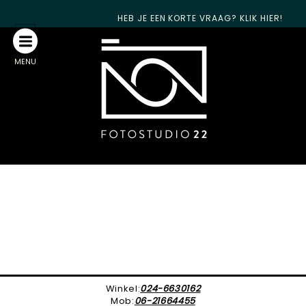
HEB JE EEN KORTE VRAAG? KLIK HIER!
MENU
Winkel:
024-6630162
Mob:
06-21664455