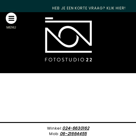
HEB JE EEN KORTE VRAAG? KLIK HIER!
MENU
Winkel:
024-6630162
Mob:
06-21664455