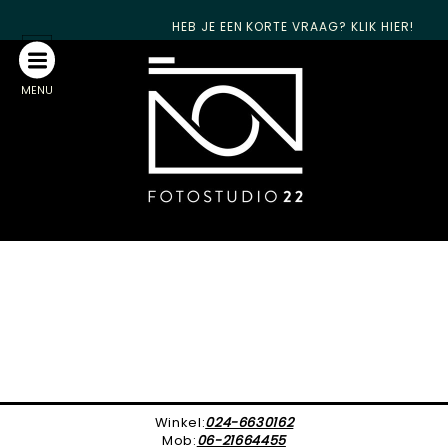
HEB JE EEN KORTE VRAAG? KLIK HIER!
MENU
Winkel:
024-6630162
Mob:
06-21664455